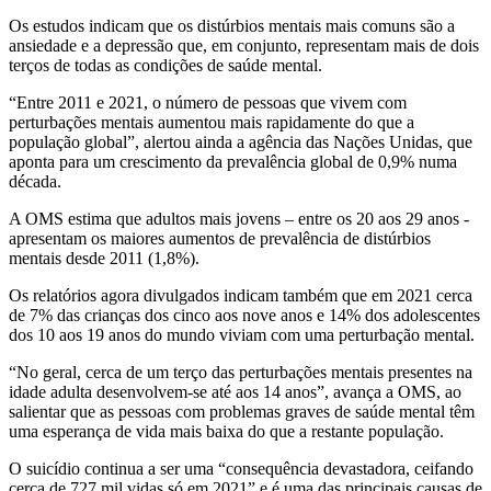
Os estudos indicam que os distúrbios mentais mais comuns são a
ansiedade e a depressão que, em conjunto, representam mais de dois
terços de todas as condições de saúde mental.
“Entre 2011 e 2021, o número de pessoas que vivem com
perturbações mentais aumentou mais rapidamente do que a
população global”, alertou ainda a agência das Nações Unidas, que
aponta para um crescimento da prevalência global de 0,9% numa
década.
A OMS estima que adultos mais jovens – entre os 20 aos 29 anos -
apresentam os maiores aumentos de prevalência de distúrbios
mentais desde 2011 (1,8%).
Os relatórios agora divulgados indicam também que em 2021 cerca
de 7% das crianças dos cinco aos nove anos e 14% dos adolescentes
dos 10 aos 19 anos do mundo viviam com uma perturbação mental.
“No geral, cerca de um terço das perturbações mentais presentes na
idade adulta desenvolvem-se até aos 14 anos”, avança a OMS, ao
salientar que as pessoas com problemas graves de saúde mental têm
uma esperança de vida mais baixa do que a restante população.
O suicídio continua a ser uma “consequência devastadora, ceifando
cerca de 727 mil vidas só em 2021” e é uma das principais causas de