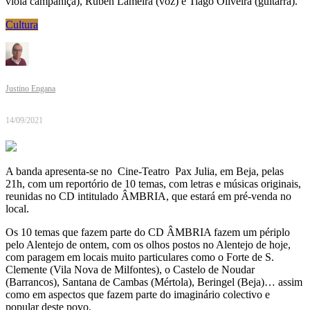
viola campaniça), Rubén Lameira (voz) e Tiago Oliveira (guitarra).
Cultura
Justino Engana
14/09/2021
A banda apresenta-se no Cine-Teatro Pax Julia, em Beja, pelas
21h, com um reportório de 10 temas, com letras e músicas originais,
reunidas no CD intitulado ÂMBRIA, que estará em pré-venda no
local.
Os 10 temas que fazem parte do CD ÂMBRIA fazem um périplo
pelo Alentejo de ontem, com os olhos postos no Alentejo de hoje,
com paragem em locais muito particulares como o Forte de S.
Clemente (Vila Nova de Milfontes), o Castelo de Noudar
(Barrancos), Santana de Cambas (Mértola), Beringel (Beja)… assim
como em aspectos que fazem parte do imaginário colectivo e
popular deste povo.