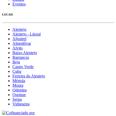
Eventos
LOCAIS
Alentejo
Alentejo - Litoral
Aljustrel
Almodôvar
Alvito
Baixo Alentejo
Barrancos
Beja
Castro Verde
Cuba
Ferreira do Alentejo
Mértola
Moura
Odemira
Ourique
Serpa
Vidigueira