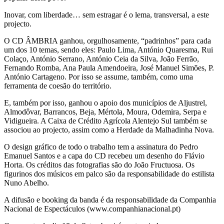
Inovar, com liberdade… sem estragar é o lema, transversal, a este
projecto.
O CD ÂMBRIA ganhou, orgulhosamente, “padrinhos” para cada
um dos 10 temas, sendo eles: Paulo Lima, António Quaresma, Rui
Colaço, António Serrano, António Ceia da Silva, João Ferrão,
Fernando Romba, Ana Paula Amendoeira, José Manuel Simões, P.
António Cartageno. Por isso se assume, também, como uma
ferramenta de coesão do território.
E, também por isso, ganhou o apoio dos municípios de Aljustrel,
Almodôvar, Barrancos, Beja, Mértola, Moura, Odemira, Serpa e
Vidigueira. A Caixa de Crédito Agrícola Alentejo Sul também se
associou ao projecto, assim como a Herdade da Malhadinha Nova.
O design gráfico de todo o trabalho tem a assinatura do Pedro
Emanuel Santos e a capa do CD recebeu um desenho do Flávio
Horta. Os créditos das fotografias são do João Fructuosa. Os
figurinos dos músicos em palco são da responsabilidade do estilista
Nuno Abelho.
A difusão e booking da banda é da responsabilidade da Companhia
Nacional de Espectáculos (www.companhianacional.pt)