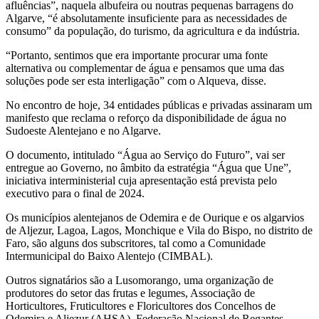
afluências”, naquela albufeira ou noutras pequenas barragens do
Algarve, “é absolutamente insuficiente para as necessidades de
consumo” da população, do turismo, da agricultura e da indústria.
“Portanto, sentimos que era importante procurar uma fonte
alternativa ou complementar de água e pensamos que uma das
soluções pode ser esta interligação” com o Alqueva, disse.
No encontro de hoje, 34 entidades públicas e privadas assinaram um
manifesto que reclama o reforço da disponibilidade de água no
Sudoeste Alentejano e no Algarve.
O documento, intitulado “Água ao Serviço do Futuro”, vai ser
entregue ao Governo, no âmbito da estratégia “Água que Une”,
iniciativa interministerial cuja apresentação está prevista pelo
executivo para o final de 2024.
Os municípios alentejanos de Odemira e de Ourique e os algarvios
de Aljezur, Lagoa, Lagos, Monchique e Vila do Bispo, no distrito de
Faro, são alguns dos subscritores, tal como a Comunidade
Intermunicipal do Baixo Alentejo (CIMBAL).
Outros signatários são a Lusomorango, uma organização de
produtores do setor das frutas e legumes, Associação de
Horticultores, Fruticultores e Floricultores dos Concelhos de
Odemira e Aljezur (AHSA), Federação Nacional de Regantes,