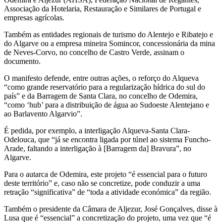
Associação da Hotelaria, Restauração e Similares de Portugal e
empresas agrícolas.
Também as entidades regionais de turismo do Alentejo e Ribatejo e
do Algarve ou a empresa mineira Somincor, concessionária da mina
de Neves-Corvo, no concelho de Castro Verde, assinam o
documento.
O manifesto defende, entre outras ações, o reforço do Alqueva
“como grande reservatório para a regularização hídrica do sul do
país” e da Barragem de Santa Clara, no concelho de Odemira,
“como ‘hub’ para a distribuição de água ao Sudoeste Alentejano e
ao Barlavento Algarvio”.
É pedida, por exemplo, a interligação Alqueva-Santa Clara-
Odelouca, que “já se encontra ligada por túnel ao sistema Funcho-
Arade, faltando a interligação à [Barragem da] Bravura”, no
Algarve.
Para o autarca de Odemira, este projeto “é essencial para o futuro
deste território” e, caso não se concretize, pode conduzir a uma
retração “significativa” de “toda a atividade económica” da região.
Também o presidente da Câmara de Aljezur, José Gonçalves, disse à
Lusa que é “essencial” a concretização do projeto, uma vez que “é