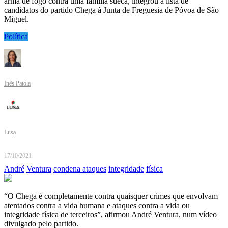
arma de fogo contra uma família sueca, integrou a lista de
candidatos do partido Chega à Junta de Freguesia de Póvoa de São
Miguel.
Política
Inês Patola
Lusa
17/10/2021
André
Ventura
condena ataques
integridade
física
“O Chega é completamente contra quaisquer crimes que envolvam
atentados contra a vida humana e ataques contra a vida ou
integridade física de terceiros”, afirmou André Ventura, num vídeo
divulgado pelo partido.