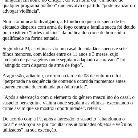
qualquer programa político” que envolva o partido “pode realizar ou
advogar violência”.
Num comunicado divulgado, a PJ indicou que o suspeito de ter
efetuado disparos com arma de fogo contra a família sueca foi detido
por existirem “fortes indícios” da prática do crime de homicídio
qualificado na forma tentada.
Segundo a PJ, as vítimas são um casal de cidadãos suecos e sete
filhos menores, com idades entre os 11 anos e 3 meses, cujo
“veículo de passageiros onde seguiam adaptado a caravana” foi
“atingido com disparos de arma de fogo”.
A agressão, adiantou, ocorreu na tarde de 08 de outubro e foi
“perpetrada na sequência de contenda ocorrida momentos antes,
aparentemente determinada por ódio racial”.
“Após a altercação com o elemento do género masculino do casal, o
suspeito perseguiu a viatura onde seguiam as vítimas, executando o
crime assim que se mostrou oportunidade”, referiu.
De acordo com a PJ, após a agressão, o suspeito “abandonou o
local” e esforçou-se por “ocultar das autoridades objetos e veículos
utilizados” na sua execução.