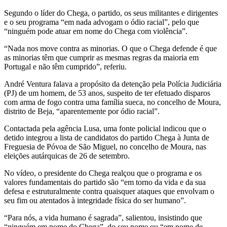
Segundo o líder do Chega, o partido, os seus militantes e dirigentes
e o seu programa “em nada advogam o ódio racial”, pelo que
“ninguém pode atuar em nome do Chega com violência”.
“Nada nos move contra as minorias. O que o Chega defende é que
as minorias têm que cumprir as mesmas regras da maioria em
Portugal e não têm cumprido”, referiu.
André Ventura falava a propósito da detenção pela Polícia Judiciária
(PJ) de um homem, de 53 anos, suspeito de ter efetuado disparos
com arma de fogo contra uma família sueca, no concelho de Moura,
distrito de Beja, “aparentemente por ódio racial”.
Contactada pela agência Lusa, uma fonte policial indicou que o
detido integrou a lista de candidatos do partido Chega à Junta de
Freguesia de Póvoa de São Miguel, no concelho de Moura, nas
eleições autárquicas de 26 de setembro.
No vídeo, o presidente do Chega realçou que o programa e os
valores fundamentais do partido são “em torno da vida e da sua
defesa e estruturalmente contra quaisquer ataques que envolvam o
seu fim ou atentados à integridade física do ser humano”.
“Para nós, a vida humano é sagrada”, salientou, insistindo que
“ninguém em nome do Chega”, do seu nome ou “em nome de