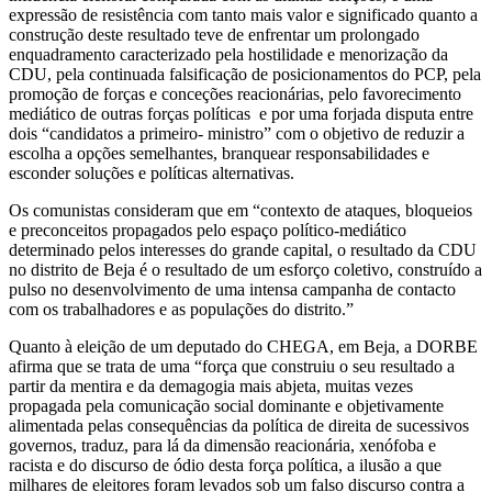
expressão de resistência com tanto mais valor e significado quanto a
construção deste resultado teve de enfrentar um prolongado
enquadramento caracterizado pela hostilidade e menorização da
CDU, pela continuada falsificação de posicionamentos do PCP, pela
promoção de forças e conceções reacionárias, pelo favorecimento
mediático de outras forças políticas e por uma forjada disputa entre
dois “candidatos a primeiro- ministro” com o objetivo de reduzir a
escolha a opções semelhantes, branquear responsabilidades e
esconder soluções e políticas alternativas.
Os comunistas consideram que em “contexto de ataques, bloqueios
e preconceitos propagados pelo espaço político-mediático
determinado pelos interesses do grande capital, o resultado da CDU
no distrito de Beja é o resultado de um esforço coletivo, construído a
pulso no desenvolvimento de uma intensa campanha de contacto
com os trabalhadores e as populações do distrito.”
Quanto à eleição de um deputado do CHEGA, em Beja, a DORBE
afirma que se trata de uma “força que construiu o seu resultado a
partir da mentira e da demagogia mais abjeta, muitas vezes
propagada pela comunicação social dominante e objetivamente
alimentada pelas consequências da política de direita de sucessivos
governos, traduz, para lá da dimensão reacionária, xenófoba e
racista e do discurso de ódio desta força política, a ilusão a que
milhares de eleitores foram levados sob um falso discurso contra a