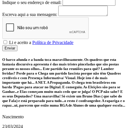
Indique o seu endereço de email:
Escreva aqui a sua mensagem:
Li e aceito a
Política de Privacidade
Enviar
O barco afunda e a banda toca maravilhosamente. Os quadros que esta
fantasia discursiva apresenta é das mais tristes pinceladas que são postas
perante os nossos olhos... Este partido faz reuniões para quê? Lamber
feridas? Perde para o Chega um partido fascista porque não têm Quadros
credíveis e com Presença Informativa/ Visual. Hoje isto é do mais
importante que há... A NET. A Propaganda. O chega tem brasileiros em
barda !Pagos para atacar no Digital. E conseguiu. As Eleições são para se
Ganhar...e Elas começam muito mais cedo que se julga! O PCP não sabe? E
os seus Deputados? Uma maravilha! Só existe um Bruno Dias ( que sabe do
que Fala) e está preparado para tudo...o resto é confrangedor. A rapariga e o
rapaz...ui, parecem que estão numa RGA de Alunos de uma qualquer escola...
Nascimento
23/03/2024