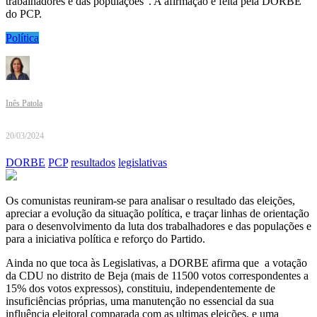
trabalhadores e das populações”. A afirmação é feita pela DORBE
do PCP.
Política
Inês Patola
20/03/2024
DORBE
PCP
resultados
legislativas
Os comunistas reuniram-se para analisar o resultado das eleições,
apreciar a evolução da situação política, e traçar linhas de orientação
para o desenvolvimento da luta dos trabalhadores e das populações e
para a iniciativa política e reforço do Partido.
Ainda no que toca às Legislativas, a DORBE afirma que a votação
da CDU no distrito de Beja (mais de 11500 votos correspondentes a
15% dos votos expressos), constituiu, independentemente de
insuficiências próprias, uma manutenção no essencial da sua
influência eleitoral comparada com as ultimas eleições, e uma