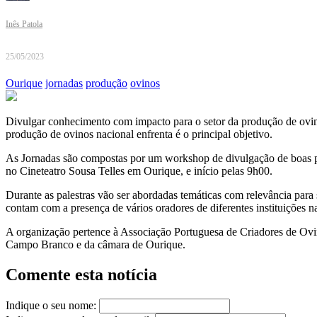
Inês Patola
25/05/2023
Ourique
jornadas
produção
ovinos
Divulgar conhecimento com impacto para o setor da produção de ovinos
produção de ovinos nacional enfrenta é o principal objetivo.
As Jornadas são compostas por um workshop de divulgação de boas prá
no Cineteatro Sousa Telles em Ourique, e início pelas 9h00.
Durante as palestras vão ser abordadas temáticas com relevância para 
contam com a presença de vários oradores de diferentes instituições na
A organização pertence à Associação Portuguesa de Criadores de Ov
Campo Branco e da câmara de Ourique.
Comente esta notícia
Indique o seu nome: