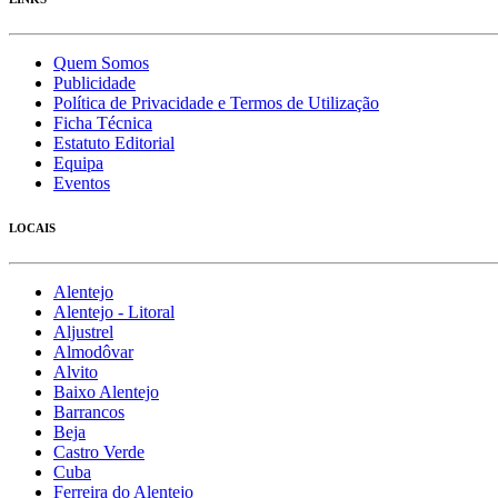
Quem Somos
Publicidade
Política de Privacidade e Termos de Utilização
Ficha Técnica
Estatuto Editorial
Equipa
Eventos
LOCAIS
Alentejo
Alentejo - Litoral
Aljustrel
Almodôvar
Alvito
Baixo Alentejo
Barrancos
Beja
Castro Verde
Cuba
Ferreira do Alentejo