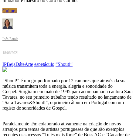
fundador e maestro do Coro do Carmo.
Cultura
Inês Patola
18/06/2021
IPBejaDáteArte
espetáculo
“Shout!”
"Shout!" é um grupo formado por 12 cantores que através da sua
música transmitem toda a energia, alegria e sonoridade do
Gospel. Surgiram em maio de 1995 para acompanhar a cantora Sara
Tavares, no seu primeiro trabalho tendo resultado no lançamento de
“Sara Tavares&Shout!”, o primeiro álbum em Portugal com um
registo de sonoridades de Gospel.
Paralelamente têm colaborado ativamente na criação de novos
arranjos para temas de artistas portugueses de que são exemplos
recentes os sucessos “Tu és mais forte” de Boss AC e “Caçador de