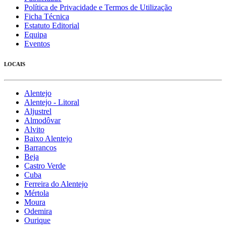
Política de Privacidade e Termos de Utilização
Ficha Técnica
Estatuto Editorial
Equipa
Eventos
LOCAIS
Alentejo
Alentejo - Litoral
Aljustrel
Almodôvar
Alvito
Baixo Alentejo
Barrancos
Beja
Castro Verde
Cuba
Ferreira do Alentejo
Mértola
Moura
Odemira
Ourique