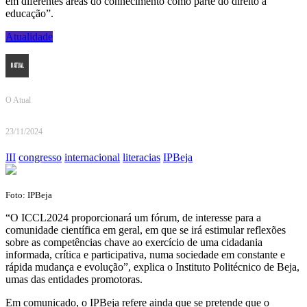
em diferentes áreas do conhecimento como parte do direito à
educação”.
Atualidade
O Atual
23/11/2024
III
congresso
internacional
literacias
IPBeja
Foto: IPBeja
“O ICCL2024 proporcionará um fórum, de interesse para a
comunidade científica em geral, em que se irá estimular reflexões
sobre as competências chave ao exercício de uma cidadania
informada, crítica e participativa, numa sociedade em constante e
rápida mudança e evolução”, explica o Instituto Politécnico de Beja,
umas das entidades promotoras.
Em comunicado, o IPBeja refere ainda que se pretende que o