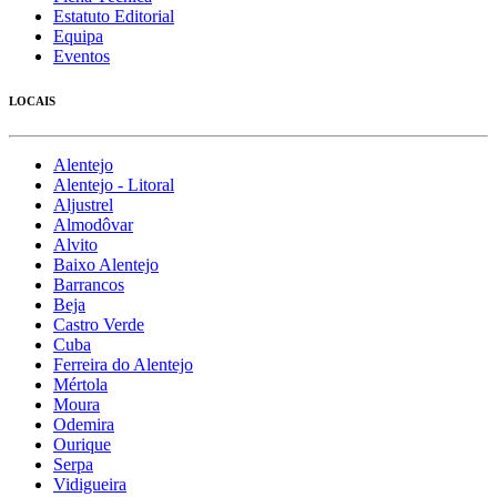
Estatuto Editorial
Equipa
Eventos
LOCAIS
Alentejo
Alentejo - Litoral
Aljustrel
Almodôvar
Alvito
Baixo Alentejo
Barrancos
Beja
Castro Verde
Cuba
Ferreira do Alentejo
Mértola
Moura
Odemira
Ourique
Serpa
Vidigueira