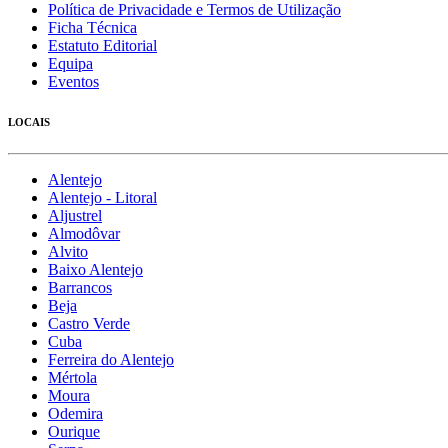
Política de Privacidade e Termos de Utilização
Ficha Técnica
Estatuto Editorial
Equipa
Eventos
LOCAIS
Alentejo
Alentejo - Litoral
Aljustrel
Almodôvar
Alvito
Baixo Alentejo
Barrancos
Beja
Castro Verde
Cuba
Ferreira do Alentejo
Mértola
Moura
Odemira
Ourique