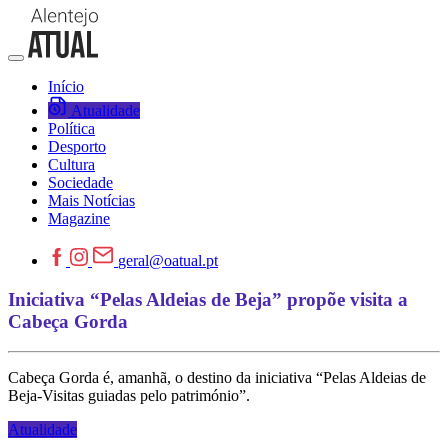
Início
Atualidade
Política
Desporto
Cultura
Sociedade
Mais Notícias
Magazine
geral@oatual.pt
Iniciativa “Pelas Aldeias de Beja” propõe visita a
Cabeça Gorda
Cabeça Gorda é, amanhã, o destino da iniciativa “Pelas Aldeias de
Beja-Visitas guiadas pelo património”.
Atualidade