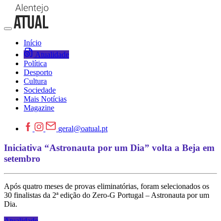
Início
Atualidade
Política
Desporto
Cultura
Sociedade
Mais Notícias
Magazine
geral@oatual.pt
Iniciativa “Astronauta por um Dia” volta a Beja em
setembro
Após quatro meses de provas eliminatórias, foram selecionados os
30 finalistas da 2ª edição do Zero-G Portugal – Astronauta por um
Dia.
Atualidade