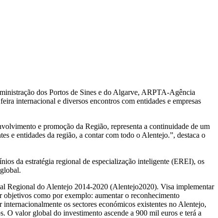
-Administração dos Portos de Sines e do Algarve, ARPTA-Agência
eira internacional e diversos encontros com entidades e empresas
esenvolvimento e promoção da Região, representa a continuidade de um
es e entidades da região, a contar com todo o Alentejo.”, destaca o
ios da estratégia regional de especialização inteligente (EREI), os
global.
nal Regional do Alentejo 2014-2020 (Alentejo2020). Visa implementar
gir objetivos como por exemplo: aumentar o reconhecimento
cer internacionalmente os sectores económicos existentes no Alentejo,
s. O valor global do investimento ascende a 900 mil euros e terá a