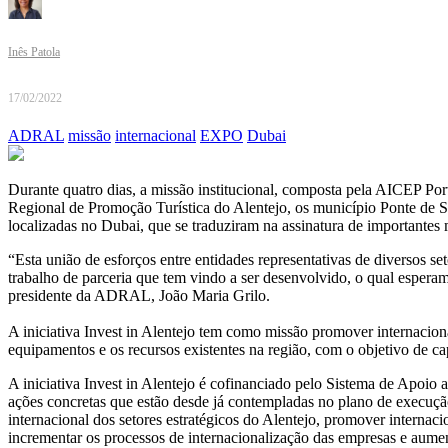
Inês Patola
17/02/2022
ADRAL
missão
internacional
EXPO
Dubai
Durante quatro dias, a missão institucional, composta pela AICEP Po
Regional de Promoção Turística do Alentejo, os município Ponte de S
localizadas no Dubai, que se traduziram na assinatura de importante
“Esta união de esforços entre entidades representativas de diversos 
trabalho de parceria que tem vindo a ser desenvolvido, o qual espera
presidente da ADRAL, João Maria Grilo.
A iniciativa Invest in Alentejo tem como missão promover internaciona
equipamentos e os recursos existentes na região, com o objetivo de ca
A iniciativa Invest in Alentejo é cofinanciado pelo Sistema de Apo
ações concretas que estão desde já contempladas no plano de execuçã
internacional dos setores estratégicos do Alentejo, promover internaci
incrementar os processos de internacionalização das empresas e aument