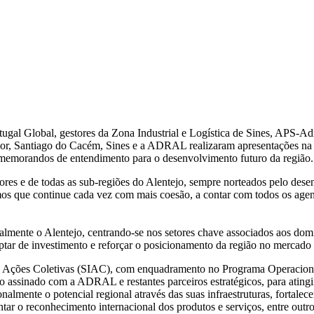
rtugal Global, gestores da Zona Industrial e Logística de Sines, APS
or, Santiago do Cacém, Sines e a ADRAL realizaram apresentações na f
s memorandos de entendimento para o desenvolvimento futuro da região.
setores e de todas as sub-regiões do Alentejo, sempre norteados pelo d
mos que continue cada vez com mais coesão, a contar com todos os agent
lmente o Alentejo, centrando-se nos setores chave associados aos domín
ptar de investimento e reforçar o posicionamento da região no mercado 
io a Ações Coletivas (SIAC), com enquadramento no Programa Operacio
o assinado com a ADRAL e restantes parceiros estratégicos, para atin
onalmente o potencial regional através das suas infraestruturas, fortale
ar o reconhecimento internacional dos produtos e serviços, entre outro