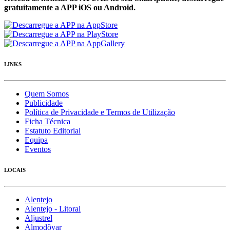
gratuítamente a APP iOS ou Android.
LINKS
Quem Somos
Publicidade
Política de Privacidade e Termos de Utilização
Ficha Técnica
Estatuto Editorial
Equipa
Eventos
LOCAIS
Alentejo
Alentejo - Litoral
Aljustrel
Almodôvar