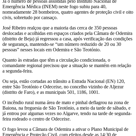
Já o número de pessoas assistidas pelo Instituto Nacional de
Emergência Médica (INEM) neste fogo subiu para 40,
nomeadamente 28 bombeiros, quatro agentes de proteção civil e oito
civis, sobretudo por cansaço.
José Ribeiro realçou que a maioria das cerca de 350 pessoas
deslocadas e acolhidas em espaços criados pela Câmara de Odemira
(distrito de Beja) já regressou a casa, após verificação das condições
de segurança, mantendo-se “um número reduzido de 20 ou 30
pessoas” nesses locais em Odemira e São Teotónio.
Quanto às estradas que têm a circulação condicionada, o
comandante regional precisou que a situação se mantém em relação
a segunda-feira.
Ou seja, estão cortadas ao trânsito a Estrada Nacional (EN) 120,
entre São Teotónio e Odeceixe, no concelho vizinho de Aljezur
(distrito de Faro), e as municipais 501, 1186, 1001.
O incêndio rural numa área de mato e pinhal deflagrou na zona de
Baiona, na freguesia de São Teotónio, a meio da tarde de sábado, e
já entrou por algumas vezes no Algarve, tendo na tarde de segunda-
feira rodeado o centro de Odeceixe.
O fogo levou a Câmara de Odemira a ativar o Plano Municipal de
Emergência e Proteção Civil, com efeitos desde as 14:30 de