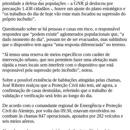
prioridade a defesa das populações – a GNR já deslocou por
precaução 1.438 cidadãos -, houve um ajuste do plano estratégico e
“os trabalhos do dia de hoje vão estar mais focados na supressão do
próprio incêndio”.
Questionado sobre se há pessoas e casas em risco, o responsável
respondeu que “podem existir” aglomerados populacionais que, “a
dado momento do dia”, possam ter de ser evacuados, mas sublinhou
que o dispositivo tem agora “uma resposta diferenciada” no terreno.
“Já temos uma reserva de meios específicos com caráter de
intervenção urbano, que nos permitem fazer uma afetação mais
rápida a esses locais sem interferir com o dispositivo que está
responsável pela supressão pelo incêndio”, notou.
Sobre a possível existência de habitações atingidas pelas chamas,
José Ribeiro realçou que a Proteção Civil não tem, até agora, a
confirmação de casas destruídas, referindo que o trabalho de
validação e verificação será feito ao longo do dia.
De acordo com o comandante regional de Emergência e Proteção
Civil do Alentejo, por volta das 09:30, estavam envolvidos no
combate às chamas 847 operacionais, apoiados por 282 veículos e
seis meios aéreos.