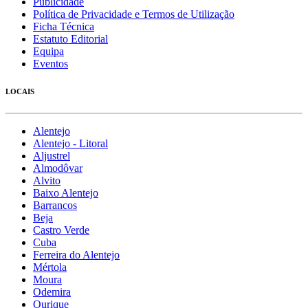
Publicidade
Política de Privacidade e Termos de Utilização
Ficha Técnica
Estatuto Editorial
Equipa
Eventos
LOCAIS
Alentejo
Alentejo - Litoral
Aljustrel
Almodôvar
Alvito
Baixo Alentejo
Barrancos
Beja
Castro Verde
Cuba
Ferreira do Alentejo
Mértola
Moura
Odemira
Ourique