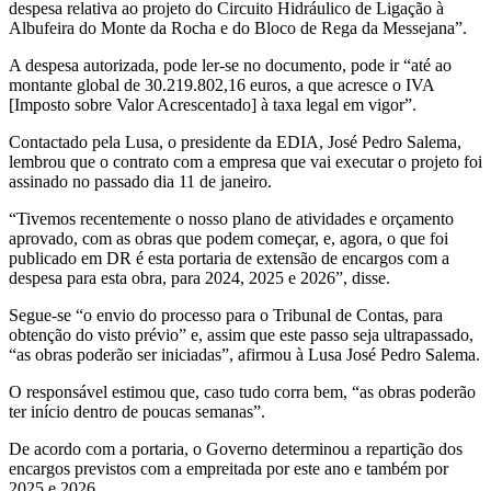
despesa relativa ao projeto do Circuito Hidráulico de Ligação à
Albufeira do Monte da Rocha e do Bloco de Rega da Messejana”.
A despesa autorizada, pode ler-se no documento, pode ir “até ao
montante global de 30.219.802,16 euros, a que acresce o IVA
[Imposto sobre Valor Acrescentado] à taxa legal em vigor”.
Contactado pela Lusa, o presidente da EDIA, José Pedro Salema,
lembrou que o contrato com a empresa que vai executar o projeto foi
assinado no passado dia 11 de janeiro.
“Tivemos recentemente o nosso plano de atividades e orçamento
aprovado, com as obras que podem começar, e, agora, o que foi
publicado em DR é esta portaria de extensão de encargos com a
despesa para esta obra, para 2024, 2025 e 2026”, disse.
Segue-se “o envio do processo para o Tribunal de Contas, para
obtenção do visto prévio” e, assim que este passo seja ultrapassado,
“as obras poderão ser iniciadas”, afirmou à Lusa José Pedro Salema.
O responsável estimou que, caso tudo corra bem, “as obras poderão
ter início dentro de poucas semanas”.
De acordo com a portaria, o Governo determinou a repartição dos
encargos previstos com a empreitada por este ano e também por
2025 e 2026.