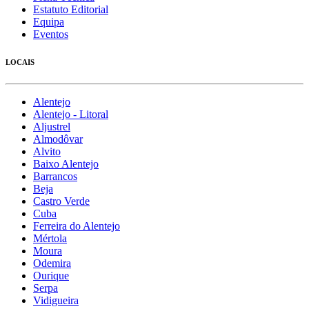
Estatuto Editorial
Equipa
Eventos
LOCAIS
Alentejo
Alentejo - Litoral
Aljustrel
Almodôvar
Alvito
Baixo Alentejo
Barrancos
Beja
Castro Verde
Cuba
Ferreira do Alentejo
Mértola
Moura
Odemira
Ourique
Serpa
Vidigueira