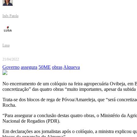
Inês Patola
Lusa
21/04/2022
Governo
assegura
50ME
obras
Alqueva
No encerramento de um colóquio na feira agropecuária Ovibeja, em Be
concretização” das quatro obras “muito importantes, apesar da subida 
Trata-se dos blocos de rega de Póvoa/Amareleja, que “será concretiza
Rocha.
“Para assegurar a conclusão destas quatro obras, o Ministério da Agr
Nacional de Regadios (PDR).
Em declarações aos jornalistas após o colóquio, a ministra explicou q
blocos da expansão de Alqueva”.