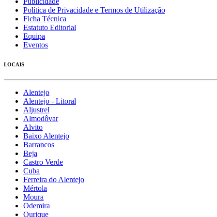
Publicidade
Política de Privacidade e Termos de Utilização
Ficha Técnica
Estatuto Editorial
Equipa
Eventos
LOCAIS
Alentejo
Alentejo - Litoral
Aljustrel
Almodôvar
Alvito
Baixo Alentejo
Barrancos
Beja
Castro Verde
Cuba
Ferreira do Alentejo
Mértola
Moura
Odemira
Ourique