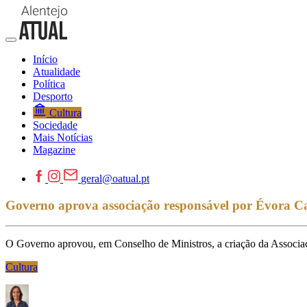
Início
Atualidade
Política
Desporto
Cultura
Sociedade
Mais Notícias
Magazine
geral@oatual.pt
Governo aprova associação responsável por Évora Ca
O Governo aprovou, em Conselho de Ministros, a criação da Associaç
Cultura