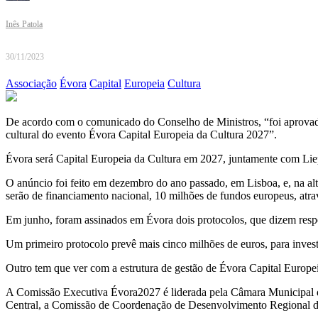
Inês Patola
30/11/2023
Associação
Évora
Capital
Europeia
Cultura
De acordo com o comunicado do Conselho de Ministros, “foi aprovad
cultural do evento Évora Capital Europeia da Cultura 2027”.
Évora será Capital Europeia da Cultura em 2027, juntamente com Liep
O anúncio foi feito em dezembro do ano passado, em Lisboa, e, na alt
serão de financiamento nacional, 10 milhões de fundos europeus, atra
Em junho, foram assinados em Évora dois protocolos, que dizem respe
Um primeiro protocolo prevê mais cinco milhões de euros, para inves
Outro tem que ver com a estrutura de gestão de Évora Capital Europe
A Comissão Executiva Évora2027 é liderada pela Câmara Municipal de
Central, a Comissão de Coordenação de Desenvolvimento Regional d