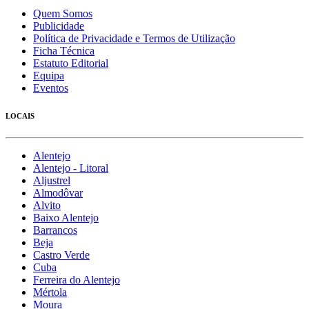
Quem Somos
Publicidade
Política de Privacidade e Termos de Utilização
Ficha Técnica
Estatuto Editorial
Equipa
Eventos
LOCAIS
Alentejo
Alentejo - Litoral
Aljustrel
Almodôvar
Alvito
Baixo Alentejo
Barrancos
Beja
Castro Verde
Cuba
Ferreira do Alentejo
Mértola
Moura