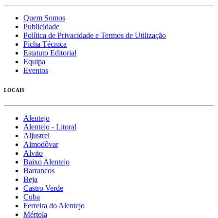
Quem Somos
Publicidade
Política de Privacidade e Termos de Utilização
Ficha Técnica
Estatuto Editorial
Equipa
Eventos
LOCAIS
Alentejo
Alentejo - Litoral
Aljustrel
Almodôvar
Alvito
Baixo Alentejo
Barrancos
Beja
Castro Verde
Cuba
Ferreira do Alentejo
Mértola