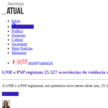
Início
Atualidade
Política
Desporto
Cultura
Sociedade
Mais Notícias
Magazine
geral@oatual.pt
GNR e PSP registam 25.327 ocorrências de violência do
A GNR e a PSP registaram, nos primeiros nove meses deste ano, 25.32
Atualidade