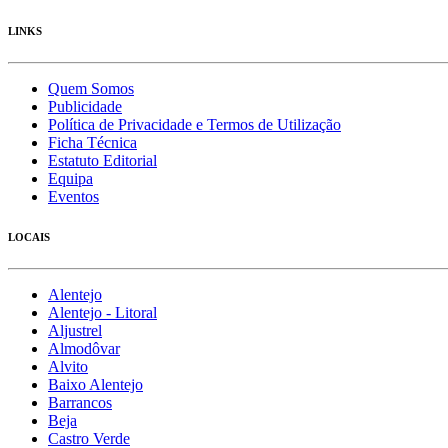
LINKS
Quem Somos
Publicidade
Política de Privacidade e Termos de Utilização
Ficha Técnica
Estatuto Editorial
Equipa
Eventos
LOCAIS
Alentejo
Alentejo - Litoral
Aljustrel
Almodôvar
Alvito
Baixo Alentejo
Barrancos
Beja
Castro Verde