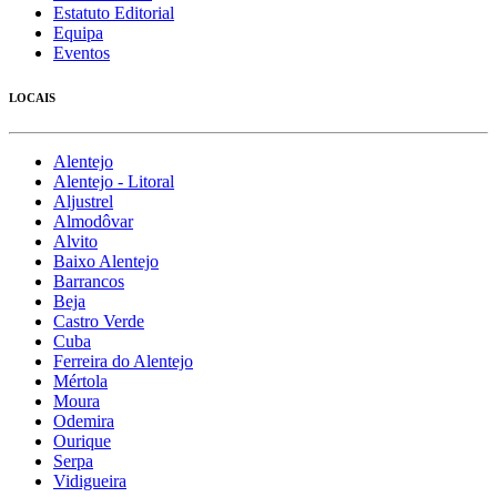
Estatuto Editorial
Equipa
Eventos
LOCAIS
Alentejo
Alentejo - Litoral
Aljustrel
Almodôvar
Alvito
Baixo Alentejo
Barrancos
Beja
Castro Verde
Cuba
Ferreira do Alentejo
Mértola
Moura
Odemira
Ourique
Serpa
Vidigueira