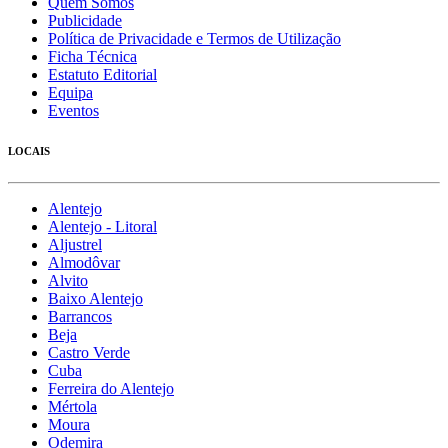
Quem Somos
Publicidade
Política de Privacidade e Termos de Utilização
Ficha Técnica
Estatuto Editorial
Equipa
Eventos
LOCAIS
Alentejo
Alentejo - Litoral
Aljustrel
Almodôvar
Alvito
Baixo Alentejo
Barrancos
Beja
Castro Verde
Cuba
Ferreira do Alentejo
Mértola
Moura
Odemira