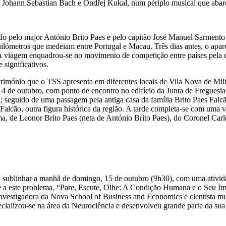
, Johann Sebastian Bach e Ondřej Kukal, num périplo musical que aba
o pelo major António Brito Paes e pelo capitão José Manuel Sarmento 
quilómetros que medeiam entre Portugal e Macau. Três dias antes, o apar
A viagem enquadrou-se no movimento de competição entre países pela c
 significativos.
património que o TSS apresenta em diferentes locais de Vila Nova de M
 14 de outubro, com ponto de encontro no edifício da Junta de Freguesi
 seguido de uma passagem pela antiga casa da família Brito Paes Falc
Falcão, outra figura histórica da região. A tarde completa-se com uma v
esma, de Leonor Brito Paes (neta de António Brito Paes), do Coronel C
ublinhar a manhã de domingo, 15 de outubro (9h30), com uma atividad
ce a este problema. “Pare, Escute, Olhe: A Condição Humana e o Seu I
nvestigadora da Nova School of Business and Economics e cientista mul
ecializou-se na área da Neurociência e desenvolveu grande parte da su