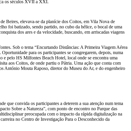
rca os séculos XVII a XXI.
de Beires, elevava-se da planície dos Coitos, em Vila Nova de
elho foi batizado, sendo partido, no cubo da hélice, o bocal de uma
onquista dos ares e da velocidade, buscando, em arriscadas viagens
ilfontes. Sob o tema “Encurtando Distâncias: A Primeira Viagem Aérea
a. Oportunidade para os participantes se congregarem, depois, numa
ão e pelo HS Milfontes Beach Hotel, local onde se encontra uma
isita aos Coitos, de onde partiu o Pátria. Uma ação que conta com
arlos António Mouta Raposo, diretor do Museu do Ar, e do engenheiro
e que convida os participantes a deterem a sua atenção num tema
mpacto Sobre a Natureza”, com ponto de encontro no Parque das
tidisciplinar preocupada com o impacto da rápida digitalização na
a carreira no Centro de Investigação Para o Desconhecido da