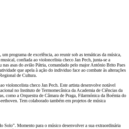
 um programa de excelência, ao reunir sob as temáticas da música,
 musical, confiada ao violoncelista checo Jan Pech, junta-se a
u nas asas do avião Pátria, comandado pelo major António Brito Paes
tividade que apela à ação do individuo face ao combate às alterações
Regional de Cultura.
 violoncelista checo Jan Pech. Este artista desenvolve notável
utacional no Instituto de Termomecânica da Academia de Ciências da
tras, como a Orquestra de Câmara de Praga, Filarmónica da Boémia do
de Beethoven. Tem colaborado também em projetos de música
elo Solo”. Momento para o músico desenvolver a sua extraordinária