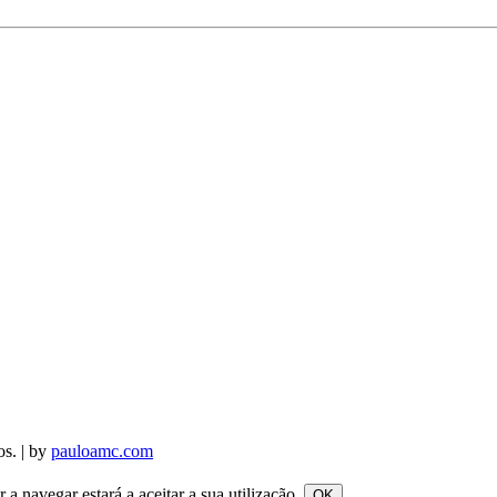
os. | by
pauloamc.com
a navegar estará a aceitar a sua utilização.
OK