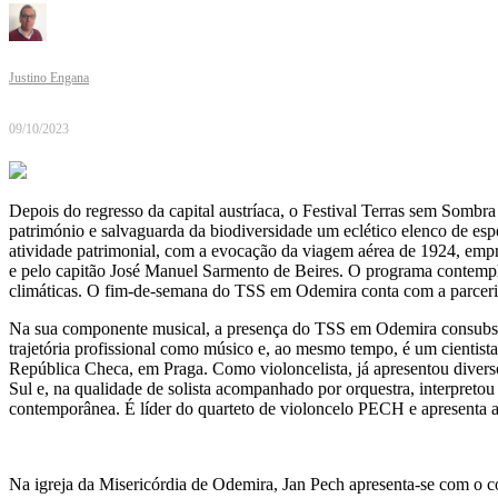
Justino Engana
09/10/2023
Depois do regresso da capital austríaca, o Festival Terras sem Somb
património e salvaguarda da biodiversidade um eclético elenco de espec
atividade patrimonial, com a evocação da viagem aérea de 1924, empr
e pelo capitão José Manuel Sarmento de Beires. O programa contempla 
climáticas. O fim-de-semana do TSS em Odemira conta com a parceri
Na sua componente musical, a presença do TSS em Odemira consubstanc
trajetória profissional como músico e, ao mesmo tempo, é um cientis
República Checa, em Praga. Como violoncelista, já apresentou diver
Sul e, na qualidade de solista acompanhado por orquestra, interpreto
contemporânea. É líder do quarteto de violoncelo PECH e apresen
Na igreja da Misericórdia de Odemira, Jan Pech apresenta-se com o c