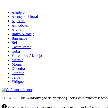
Alentejo
Alentejo - Litoral
Aljustrel
Almodôvar
Alvito
Baixo Alentejo
Barrancos
Beja
Castro Verde
Cuba
Ferreira do Alentejo
Mértola
Moura
Odemira
Ourique
Serpa
Vidigueira
© 2026 O Atual - Informação de Verdade | Todos os direitos reservad
Este site usa
cookies
para melhorar a sua experiência. Ao continuar 