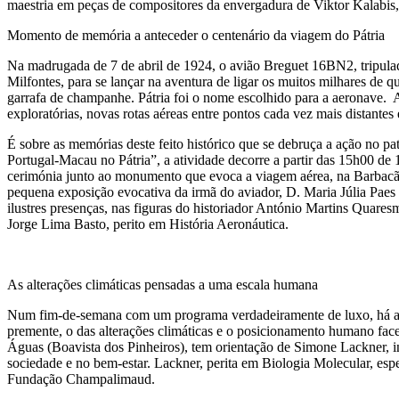
maestria em peças de compositores da envergadura de Viktor Kalabis
Momento de memória a anteceder o centenário da viagem do Pátria
Na madrugada de 7 de abril de 1924, o avião Breguet 16BN2, tripulad
Milfontes, para se lançar na aventura de ligar os muitos milhares de 
garrafa de champanhe. Pátria foi o nome escolhido para a aeronave. 
exploratórias, novas rotas aéreas entre pontos cada vez mais distantes e
É sobre as memórias deste feito histórico que se debruça a ação no 
Portugal-Macau no Pátria”, a atividade decorre a partir das 15h00 de
cerimónia junto ao monumento que evoca a viagem aérea, na Barbacã;
pequena exposição evocativa da irmã do aviador, D. Maria Júlia Paes 
ilustres presenças, nas figuras do historiador António Martins Quar
Jorge Lima Basto, perito em História Aeronáutica.
As alterações climáticas pensadas a uma escala humana
Num fim-de-semana com um programa verdadeiramente de luxo, há a s
premente, o das alterações climáticas e o posicionamento humano fa
Águas (Boavista dos Pinheiros), tem orientação de Simone Lackner, i
sociedade e no bem-estar. Lackner, perita em Biologia Molecular, esp
Fundação Champalimaud.