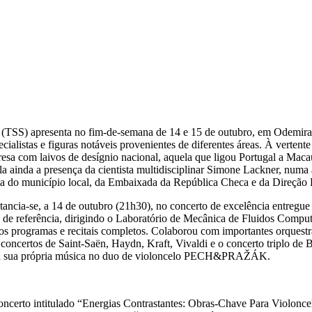
ra (TSS) apresenta no fim-de-semana de 14 e 15 de outubro, em Odemira,
ialistas e figuras notáveis provenientes de diferentes áreas. À vertente
esa com laivos de desígnio nacional, aquela que ligou Portugal a Maca
ainda a presença da cientista multidisciplinar Simone Lackner, numa a
a do município local, da Embaixada da República Checa e da Direção 
ia-se, a 14 de outubro (21h30), no concerto de excelência entregue ao
ta de referência, dirigindo o Laboratório de Mecânica de Fluidos Comp
sos programas e recitais completos. Colaborou com importantes orques
u concertos de Saint-Saën, Haydn, Kraft, Vivaldi e o concerto triplo 
ta a sua própria música no duo de violoncelo PECH&PRAŽÁK.
oncerto intitulado “Energias Contrastantes: Obras-Chave Para Violonc