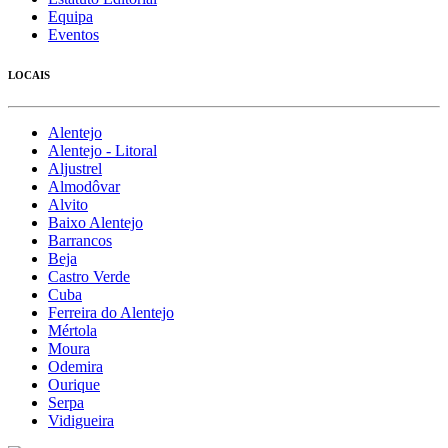
Equipa
Eventos
LOCAIS
Alentejo
Alentejo - Litoral
Aljustrel
Almodôvar
Alvito
Baixo Alentejo
Barrancos
Beja
Castro Verde
Cuba
Ferreira do Alentejo
Mértola
Moura
Odemira
Ourique
Serpa
Vidigueira