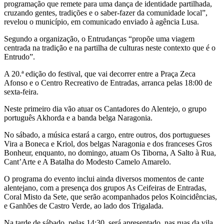
programação que remete para uma dança de identidade partilhada,
cruzando gentes, tradições e o saber-fazer da comunidade local”,
revelou o município, em comunicado enviado à agência Lusa.
Segundo a organização, o Entrudanças “propõe uma viagem
centrada na tradição e na partilha de culturas neste contexto que é o
Entrudo”.
A 20.ª edição do festival, que vai decorrer entre a Praça Zeca
Afonso e o Centro Recreativo de Entradas, arranca pelas 18:00 de
sexta-feira.
Neste primeiro dia vão atuar os Cantadores do Alentejo, o grupo
português Akhorda e a banda belga Naragonia.
No sábado, a música estará a cargo, entre outros, dos portugueses
Vira a Boneca e Kriol, dos belgas Naragonia e dos franceses Gros
Bonheur, enquanto, no domingo, atuam Os Tiborna, A Salto à Rua,
Cant’Arte e A Batalha do Modesto Camelo Amarelo.
O programa do evento inclui ainda diversos momentos de cante
alentejano, com a presença dos grupos As Ceifeiras de Entradas,
Coral Misto da Sete, que serão acompanhados pelos Koincidências,
e Ganhões de Castro Verde, ao lado dos Trigalada.
Na tarde de sábado, pelas 14:30, será apresentado, nas ruas da vila,