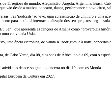
dos de 11 regiões do mundo: Afeganistão, Angola, Argentina, Brasil, Ca
que vão desde a música, ao teatro, dança, performance e novo circo, sa
ersas, três ‘podcasts’ ao vivo, uma apresentação de um livro e uma ação
mento para auxílio à internacionalização dos seus projetos, organizada 
Eu Ser”, que apresenta as canções de Amália como “proverbiais histór
m como convidada Uxia.
to, uma ópera eletrónica, de Vanda R Rodrigues, e à noite, concertos 
a, de Cabo Verde, dia 08, e os sons de África, no dia 09, com o espet
as atividades de acesso gratuito, encerra no dia 10, com os Monda.
pital Europeia da Cultura em 2027.