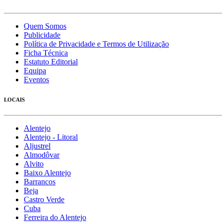
Quem Somos
Publicidade
Política de Privacidade e Termos de Utilização
Ficha Técnica
Estatuto Editorial
Equipa
Eventos
LOCAIS
Alentejo
Alentejo - Litoral
Aljustrel
Almodôvar
Alvito
Baixo Alentejo
Barrancos
Beja
Castro Verde
Cuba
Ferreira do Alentejo