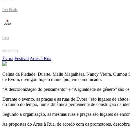
Inês Patola
Lusa
05/09/2023
Évora
Festival
Artes à Rua
Celina da Piedade, Duarte, Mallu Magalhães, Nancy Vieira, Oumou Sa
de Évora, divulgou hoje o município, em comunicado.
“A descolonização do pensamento” e “A igualdade de género” são os te
Durante o evento, as praças e as ruas de Évora “são lugares de afetos
do fundo do tempo, numa dinâmica permanente de construção da ident
Segundo a organização, as mesmas ruas e praças são lugares de encontr
As propostas do Artes à Rua, de acordo com os promotores, desdobr