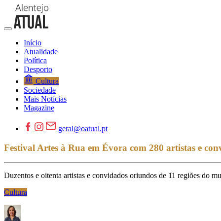
Início
Atualidade
Política
Desporto
Cultura
Sociedade
Mais Notícias
Magazine
geral@oatual.pt
Festival Artes à Rua em Évora com 280 artistas e con
Duzentos e oitenta artistas e convidados oriundos de 11 regiões do mu
Cultura