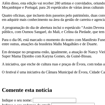
Além disso, esta edição vai receber 280 artistas e convidados, oriun
Moçambique e Portugal, para 26 espetáculos de várias áreas culturais 
Quatro oficinas, que incluem dois passeios pelo património, duas conv
em adquirir mais conhecimento na área da gestão de carreira e agencia
A programação do dia de abertura inclui o espetáculo “Assim Devera 
público, com Oumou Sangaré, do Mali, e Celina da Piedade, que te
Para o dia 06, está marcado o momento do teatro com Manifesto Funes
entre outras, atuações da brasileira Mallu Magalhães e de Duarte.
Em destaque no programa estão, igualmente, a atuação de Nancy Vieir
Super Mama Djombo com Karyna Gomes, da Guiné-Bissau.
A iniciativa, que enche de cultura ruas e praças de Évora, com todas 
O festival é uma iniciativa da Câmara Municipal de Évora, Cidade Ca
Comente esta notícia
Indique o seu nome: