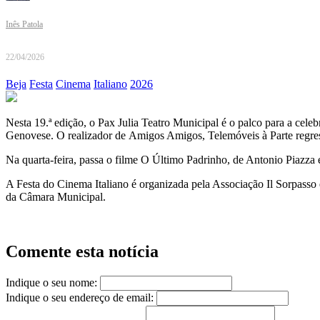
Inês Patola
22/04/2026
Beja
Festa
Cinema
Italiano
2026
Nesta 19.ª edição, o Pax Julia Teatro Municipal é o palco para a cele
Genovese. O realizador de Amigos Amigos, Telemóveis à Parte regress
Na quarta-feira, passa o filme O Último Padrinho, de Antonio Piazza
A Festa do Cinema Italiano é organizada pela Associação Il Sorpasso 
da Câmara Municipal.
Comente esta notícia
Indique o seu nome:
Indique o seu endereço de email: