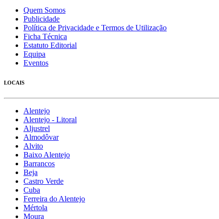
Quem Somos
Publicidade
Política de Privacidade e Termos de Utilização
Ficha Técnica
Estatuto Editorial
Equipa
Eventos
LOCAIS
Alentejo
Alentejo - Litoral
Aljustrel
Almodôvar
Alvito
Baixo Alentejo
Barrancos
Beja
Castro Verde
Cuba
Ferreira do Alentejo
Mértola
Moura