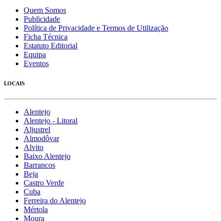
Quem Somos
Publicidade
Política de Privacidade e Termos de Utilização
Ficha Técnica
Estatuto Editorial
Equipa
Eventos
LOCAIS
Alentejo
Alentejo - Litoral
Aljustrel
Almodôvar
Alvito
Baixo Alentejo
Barrancos
Beja
Castro Verde
Cuba
Ferreira do Alentejo
Mértola
Moura