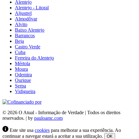
Alentejo
Alentejo - Litoral
Aljustrel
Almodôvar
Alvito
Baixo Alentejo
Barrancos
Beja
Castro Verde
Cuba
Ferreira do Alentejo
Mértola
Moura
Odemira
Ourique
Serpa
Vidigueira
© 2026 O Atual - Informação de Verdade | Todos os direitos
reservados. | by
pauloamc.com
Este site usa
cookies
para melhorar a sua experiência. Ao
continuar a navegar estará a aceitar a sua utilização.
OK