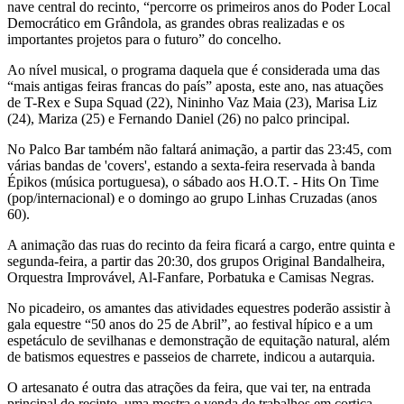
nave central do recinto, “percorre os primeiros anos do Poder Local
Democrático em Grândola, as grandes obras realizadas e os
importantes projetos para o futuro” do concelho.
Ao nível musical, o programa daquela que é considerada uma das
“mais antigas feiras francas do país” aposta, este ano, nas atuações
de T-Rex e Supa Squad (22), Nininho Vaz Maia (23), Marisa Liz
(24), Mariza (25) e Fernando Daniel (26) no palco principal.
No Palco Bar também não faltará animação, a partir das 23:45, com
várias bandas de 'covers', estando a sexta-feira reservada à banda
Épikos (música portuguesa), o sábado aos H.O.T. - Hits On Time
(pop/internacional) e o domingo ao grupo Linhas Cruzadas (anos
60).
A animação das ruas do recinto da feira ficará a cargo, entre quinta e
segunda-feira, a partir das 20:30, dos grupos Original Bandalheira,
Orquestra Improvável, Al-Fanfare, Porbatuka e Camisas Negras.
No picadeiro, os amantes das atividades equestres poderão assistir à
gala equestre “50 anos do 25 de Abril”, ao festival hípico e a um
espetáculo de sevilhanas e demonstração de equitação natural, além
de batismos equestres e passeios de charrete, indicou a autarquia.
O artesanato é outra das atrações da feira, que vai ter, na entrada
principal do recinto, uma mostra e venda de trabalhos em cortiça,