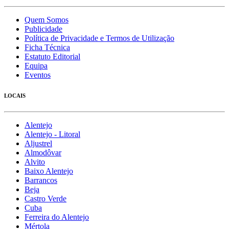
Quem Somos
Publicidade
Política de Privacidade e Termos de Utilização
Ficha Técnica
Estatuto Editorial
Equipa
Eventos
LOCAIS
Alentejo
Alentejo - Litoral
Aljustrel
Almodôvar
Alvito
Baixo Alentejo
Barrancos
Beja
Castro Verde
Cuba
Ferreira do Alentejo
Mértola