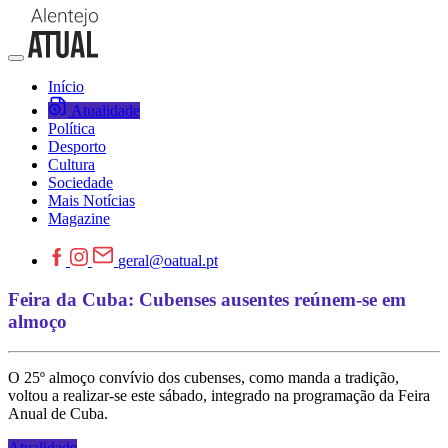
Início
Atualidade
Política
Desporto
Cultura
Sociedade
Mais Notícias
Magazine
geral@oatual.pt
Feira da Cuba: Cubenses ausentes reúnem-se em
almoço
O 25º almoço convívio dos cubenses, como manda a tradição,
voltou a realizar-se este sábado, integrado na programação da Feira
Anual de Cuba.
Atualidade