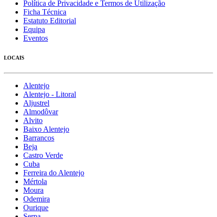
Política de Privacidade e Termos de Utilização
Ficha Técnica
Estatuto Editorial
Equipa
Eventos
LOCAIS
Alentejo
Alentejo - Litoral
Aljustrel
Almodôvar
Alvito
Baixo Alentejo
Barrancos
Beja
Castro Verde
Cuba
Ferreira do Alentejo
Mértola
Moura
Odemira
Ourique
Serpa