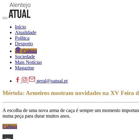
Início
Atualidade
Política
Desporto
Cultura
Sociedade
Mais Notícias
Magazine
geral@oatual.pt
Mértola: Armeiros mostram novidades na XV Feira 
A escolha de uma nova arma de caça é sempre um momento importante
numa peça para durar muitos anos.
Cultura