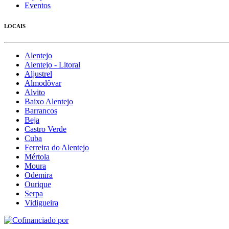
Eventos
LOCAIS
Alentejo
Alentejo - Litoral
Aljustrel
Almodôvar
Alvito
Baixo Alentejo
Barrancos
Beja
Castro Verde
Cuba
Ferreira do Alentejo
Mértola
Moura
Odemira
Ourique
Serpa
Vidigueira