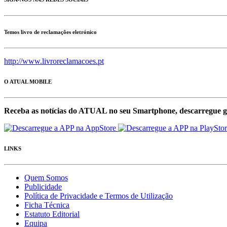
Temos livro de reclamações eletrónico
http://www.livroreclamacoes.pt
O ATUAL MOBILE
Receba as notícias do ATUAL no seu Smartphone, descarregue g
LINKS
Quem Somos
Publicidade
Política de Privacidade e Termos de Utilização
Ficha Técnica
Estatuto Editorial
Equipa