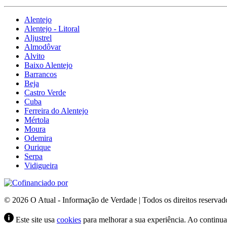
Alentejo
Alentejo - Litoral
Aljustrel
Almodôvar
Alvito
Baixo Alentejo
Barrancos
Beja
Castro Verde
Cuba
Ferreira do Alentejo
Mértola
Moura
Odemira
Ourique
Serpa
Vidigueira
© 2026 O Atual - Informação de Verdade | Todos os direitos reservad
Este site usa
cookies
para melhorar a sua experiência. Ao continuar 