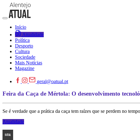
Início
Atualidade
Política
Desporto
Cultura
Sociedade
Mais Notícias
Magazine
geral@oatual.pt
Feira da Caça de Mértola: O desenvolvimento tecnoló
Se é verdade que a prática da caça tem raízes que se perdem no temp
Atualidade