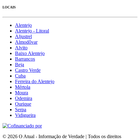
LOCAIS
Alentejo
Alentejo - Litoral
Aljustrel
Almodôvar
Alvito
Baixo Alentejo
Barrancos
Beja
Castro Verde
Cuba
Ferreira do Alentejo
Mértola
Moura
Odemira
Ourique
Serpa
Vidigueira
© 2026 O Atual - Informação de Verdade | Todos os direitos