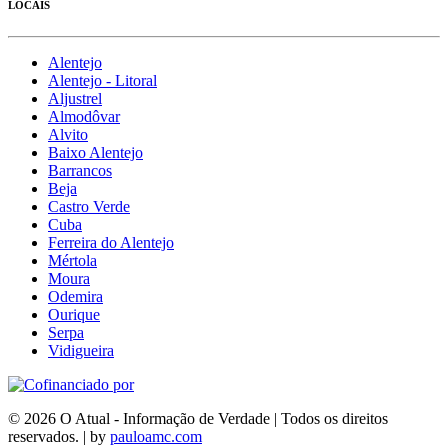
LOCAIS
Alentejo
Alentejo - Litoral
Aljustrel
Almodôvar
Alvito
Baixo Alentejo
Barrancos
Beja
Castro Verde
Cuba
Ferreira do Alentejo
Mértola
Moura
Odemira
Ourique
Serpa
Vidigueira
© 2026 O Atual - Informação de Verdade | Todos os direitos
reservados. | by
pauloamc.com