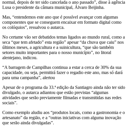
normal, depois de ter sido cancelada o ano passado”, disse à agência
Lusa o presidente da câmara municipal, Álvaro Beijinha.
Mas, “entendemos este ano que é possível avançar com algumas
componentes que se conseguem encaixar em formato digital como
os colóquios”, ressalvou o autarca.
No certame vão ser debatidos temas ligados ao mundo rural, como a
seca “que tem afetado” esta região” apesar “da chuva que caiu” nos
últimos meses, a agricultura e a suinicultura, “que são também
setores muito importantes para o nosso município”, no litoral
alentejano, indicou.
“A barragem de Campilhas continua a estar a cerca de 30% da sua
capacidade, ou seja, permitirá fazer o regadio este ano, mas só dará
para uma campanha”, alertou
Apesar de o programa da 33.ª edição da Santiagro ainda não ter sido
divulgado, o autarca adiantou que estão previstas “algumas
atividades que serão previamente filmadas e transmitidas nas redes
sociais”.
Como exemplo aludiu aos “produtos locais, como a gastronomia e o
artesanato” da região, e a “outras iniciativas com alguma inovação
que serão ainda divulgadas”.