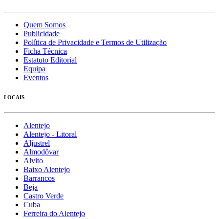
Quem Somos
Publicidade
Política de Privacidade e Termos de Utilização
Ficha Técnica
Estatuto Editorial
Equipa
Eventos
LOCAIS
Alentejo
Alentejo - Litoral
Aljustrel
Almodôvar
Alvito
Baixo Alentejo
Barrancos
Beja
Castro Verde
Cuba
Ferreira do Alentejo