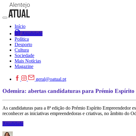
Início
Atualidade
Política
Desporto
Cultura
Sociedade
Mais Notícias
Magazine
geral@oatual.pt
Odemira: abertas candidaturas para Prémio Espírit
As candidaturas para a 8ª edição do Prémio Espírito Empreendedor est
reconhecer as iniciativas empreendedoras e criativas, no âmbito 
Atualidade