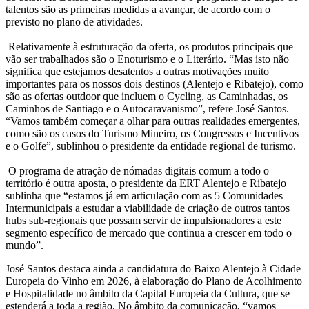
talentos são as primeiras medidas a avançar, de acordo com o
previsto no plano de atividades.
Relativamente à estruturação da oferta, os produtos principais que
vão ser trabalhados são o Enoturismo e o Literário. “Mas isto não
significa que estejamos desatentos a outras motivações muito
importantes para os nossos dois destinos (Alentejo e Ribatejo), como
são as ofertas outdoor que incluem o Cycling, as Caminhadas, os
Caminhos de Santiago e o Autocaravanismo”, refere José Santos.
“Vamos também começar a olhar para outras realidades emergentes,
como são os casos do Turismo Mineiro, os Congressos e Incentivos
e o Golfe”, sublinhou o presidente da entidade regional de turismo.
O programa de atração de nómadas digitais comum a todo o
território é outra aposta, o presidente da ERT Alentejo e Ribatejo
sublinha que “estamos já em articulação com as 5 Comunidades
Intermunicipais a estudar a viabilidade de criação de outros tantos
hubs sub-regionais que possam servir de impulsionadores a este
segmento específico de mercado que continua a crescer em todo o
mundo”.
José Santos destaca ainda a candidatura do Baixo Alentejo à Cidade
Europeia do Vinho em 2026, à elaboração do Plano de Acolhimento
e Hospitalidade no âmbito da Capital Europeia da Cultura, que se
estenderá a toda a região. No âmbito da comunicação, “vamos