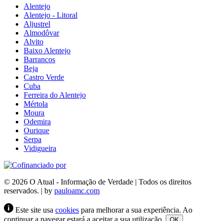
Alentejo
Alentejo - Litoral
Aljustrel
Almodôvar
Alvito
Baixo Alentejo
Barrancos
Beja
Castro Verde
Cuba
Ferreira do Alentejo
Mértola
Moura
Odemira
Ourique
Serpa
Vidigueira
© 2026 O Atual - Informação de Verdade | Todos os direitos
reservados. | by
pauloamc.com
Este site usa
cookies
para melhorar a sua experiência. Ao
continuar a navegar estará a aceitar a sua utilização.
OK