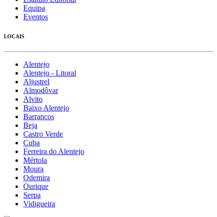
Equipa
Eventos
LOCAIS
Alentejo
Alentejo - Litoral
Aljustrel
Almodôvar
Alvito
Baixo Alentejo
Barrancos
Beja
Castro Verde
Cuba
Ferreira do Alentejo
Mértola
Moura
Odemira
Ourique
Serpa
Vidigueira