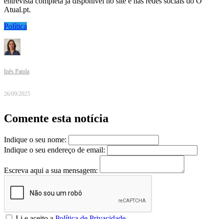
entrevista completa já disponível no site e nas redes sociais do O
Atual.pt.
Política
Inês Patola
26/09/2025
Comente esta notícia
Indique o seu nome:
Indique o seu endereço de email:
Escreva aqui a sua mensagem:
Li e aceito a
Política de Privacidade