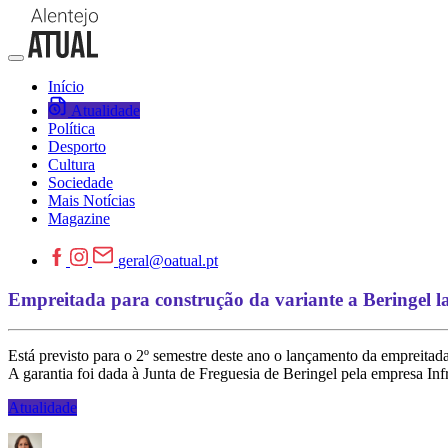
Início
Atualidade
Política
Desporto
Cultura
Sociedade
Mais Notícias
Magazine
geral@oatual.pt
Empreitada para construção da variante a Beringel l
Está previsto para o 2º semestre deste ano o lançamento da empreitada
A garantia foi dada à Junta de Freguesia de Beringel pela empresa Infr
Atualidade