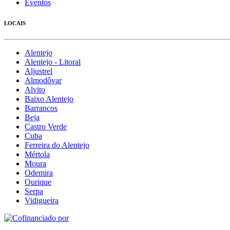
Eventos
LOCAIS
Alentejo
Alentejo - Litoral
Aljustrel
Almodôvar
Alvito
Baixo Alentejo
Barrancos
Beja
Castro Verde
Cuba
Ferreira do Alentejo
Mértola
Moura
Odemira
Ourique
Serpa
Vidigueira