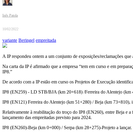
Inês Patola
10/02/2022
variante
Beringel
empreitada
A IP respondeu ontem a um conjunto de exposições/reclamações que a 
Na carta da IP é afirmado que a empresa “tem em curso e em preparaç
IP8.”
De acordo com a IP estão em curso os Projetos de Execução identifi
IP8 (EN259) - LD STB/BJA (km 20+618) /Ferreira do Alentejo (km 42+
IP8 (EN121) Ferreira do Alentejo (km 51+280) / Beja (km 73+810), in
Relativamente à reabilitação do troço do IP8 (EN260), entre Beja e a f
lançamento das empreitadas previsto para 2024.
IP8 (EN260)-Beja (km 0+000) / Serpa (km 28+275)-Projeto a lançar.