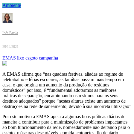
Ambiente
Inês Patola
29/12/2021
EMAS
lixo
esgoto
campanha
A EMAS afirma que “nas quadras festivas, aliadas ao regime de
teletrabalho e férias escolares, as famílias passam mais tempo em
casa, o que origina um aumento da produção de resíduos
domésticos” por isso, é “fundamental adotarmos as melhores
práticas de separação, encaminhando os resíduos para os seus
destinos adequados” porque “nestas alturas existe um aumento de
obstruções na rede de saneamento, devido à sua incorreta utilização”
Por este motivo a EMAS apela a algumas boas práticas diárias de
maneira a contribuir para a minimização de problemas impactantes
ao bom funcionamento da rede, nomeadamente não deitando para o
esgoto, máscaras descartáveis, comida, cotonetes, fio dentário,