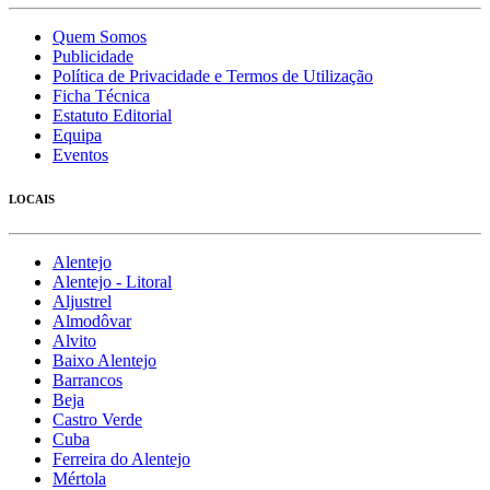
Quem Somos
Publicidade
Política de Privacidade e Termos de Utilização
Ficha Técnica
Estatuto Editorial
Equipa
Eventos
LOCAIS
Alentejo
Alentejo - Litoral
Aljustrel
Almodôvar
Alvito
Baixo Alentejo
Barrancos
Beja
Castro Verde
Cuba
Ferreira do Alentejo
Mértola