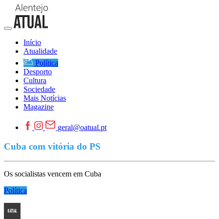
Início
Atualidade
Política
Desporto
Cultura
Sociedade
Mais Notícias
Magazine
geral@oatual.pt
Cuba com vitória do PS
Os socialistas vencem em Cuba
Política