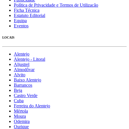
Política de Privacidade e Termos de Utilização
Ficha Técnica
Estatuto Editorial
Equipa
Eventos
LOCAIS
Alentejo
Alentejo - Litoral
Aljustrel
Almodôvar
Alvito
Baixo Alentejo
Barrancos
Beja
Castro Verde
Cuba
Ferreira do Alentejo
Mértola
Moura
Odemira
Ourique