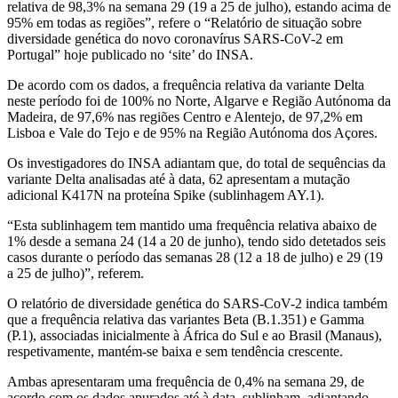
relativa de 98,3% na semana 29 (19 a 25 de julho), estando acima de
95% em todas as regiões”, refere o “Relatório de situação sobre
diversidade genética do novo coronavírus SARS-CoV-2 em
Portugal” hoje publicado no ‘site’ do INSA.
De acordo com os dados, a frequência relativa da variante Delta
neste período foi de 100% no Norte, Algarve e Região Autónoma da
Madeira, de 97,6% nas regiões Centro e Alentejo, de 97,2% em
Lisboa e Vale do Tejo e de 95% na Região Autónoma dos Açores.
Os investigadores do INSA adiantam que, do total de sequências da
variante Delta analisadas até à data, 62 apresentam a mutação
adicional K417N na proteína Spike (sublinhagem AY.1).
“Esta sublinhagem tem mantido uma frequência relativa abaixo de
1% desde a semana 24 (14 a 20 de junho), tendo sido detetados seis
casos durante o período das semanas 28 (12 a 18 de julho) e 29 (19
a 25 de julho)”, referem.
O relatório de diversidade genética do SARS-CoV-2 indica também
que a frequência relativa das variantes Beta (B.1.351) e Gamma
(P.1), associadas inicialmente à África do Sul e ao Brasil (Manaus),
respetivamente, mantém-se baixa e sem tendência crescente.
Ambas apresentaram uma frequência de 0,4% na semana 29, de
acordo com os dados apurados até à data, sublinham, adiantando