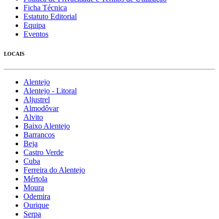
Ficha Técnica
Estatuto Editorial
Equipa
Eventos
LOCAIS
Alentejo
Alentejo - Litoral
Aljustrel
Almodôvar
Alvito
Baixo Alentejo
Barrancos
Beja
Castro Verde
Cuba
Ferreira do Alentejo
Mértola
Moura
Odemira
Ourique
Serpa