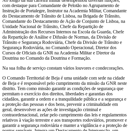
Ao longo da sua carreira militar desempenhou diversas funções,
com destaque para Comandante de Pelotão no Agrupamento de
Instrução de Portalegre, Instrutor na Academia Militar, Comandante
do Destacamento de Trânsito de Lisboa, na Brigada de Trânsito,
Comandante do Destacamento de Ação de Conjunto de Lisboa, na
Unidade Nacional de Trânsito, Chefe da Repartição de
Administração dos Recursos Internos na Escola da Guarda, Chefe
da Repartição de Análise e Difusão de Normas, da Divisão de
Trânsito e Segurança Rodoviária, Chefe da Divisão de Trânsito e
Segurança Rodoviária, no Comando Operacional, Diretor dos
Cursos de Oficiais da GNR na Academia Militar e Diretor da
Doutrina no Comando da Doutrina e Formação.
Na sua folha de serviço constam vários louvores e condecorações.
O Comando Territorial de Beja é uma unidade com sede na cidade
de Beja e é responsável pelo cumprimento da missão da GNR neste
distrito. Tem como missão garantir as condições de segurança que
permitam o exercício dos direitos, liberdades e garantias dos
cidadãos, garantir a ordem e a tranquilidade pública e a segurança e
a proteção das pessoas e dos bens, prevenir a criminalidade em
geral, desenvolver as ações de investigação criminal e
contraordenacional, zelar pelo cumprimento das leis e regulamentos
relativos à viação terrestre e aos transportes rodoviários, promover e
garantir a segurança rodoviária e manter a vigilância e a proteção de
pontos sensíveis. Integra um Destacamento de Intervenção, um