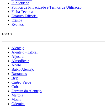
Publicidade
Política de Privacidade e Termos de Utilização
Ficha Técnica
Estatuto Editorial
Equipa
Eventos
LOCAIS
Alentejo
Alentejo - Litoral
Aljustrel
Almodôvar
Alvito
Baixo Alentejo
Barrancos
Beja
Castro Verde
Cuba
Ferreira do Alentejo
Mértola
Moura
Odemira