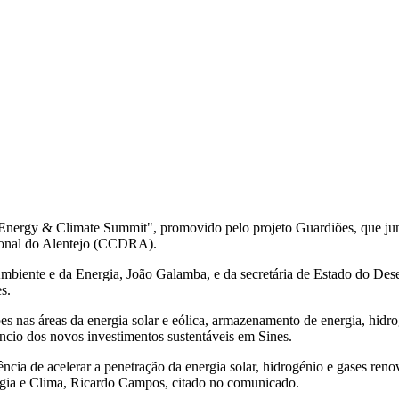
"Energy & Climate Summit", promovido pelo projeto Guardiões, que junt
onal do Alentejo (CCDRA).
mbiente e da Energia, João Galamba, e da secretária de Estado do Desen
s.
ões nas áreas da energia solar e eólica, armazenamento de energia, hid
úncio dos novos investimentos sustentáveis em Sines.
ência de acelerar a penetração da energia solar, hidrogénio e gases r
rgia e Clima, Ricardo Campos, citado no comunicado.