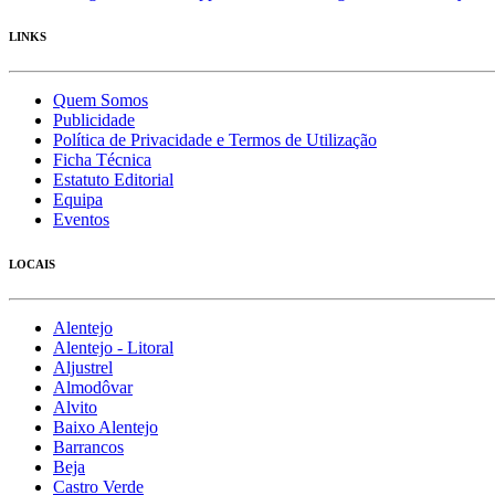
LINKS
Quem Somos
Publicidade
Política de Privacidade e Termos de Utilização
Ficha Técnica
Estatuto Editorial
Equipa
Eventos
LOCAIS
Alentejo
Alentejo - Litoral
Aljustrel
Almodôvar
Alvito
Baixo Alentejo
Barrancos
Beja
Castro Verde