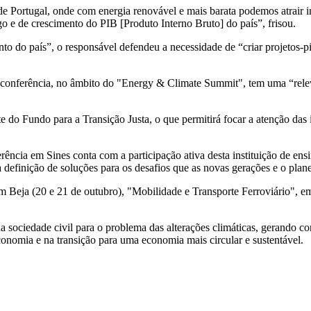
 de Portugal, onde com energia renovável e mais barata podemos atrair 
o e de crescimento do PIB [Produto Interno Bruto] do país”, frisou.
o do país”, o responsável defendeu a necessidade de “criar projetos-p
a conferência, no âmbito do "Energy & Climate Summit", tem uma “relevâ
 do Fundo para a Transição Justa, o que permitirá focar a atenção das in
ncia em Sines conta com a participação ativa desta instituição de ensi
 a definição de soluções para os desafios que as novas gerações e o plan
m Beja (20 e 21 de outubro), "Mobilidade e Transporte Ferroviário", e
da sociedade civil para o problema das alterações climáticas, gerando 
onomia e na transição para uma economia mais circular e sustentável.