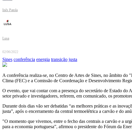
Inês Patola
Lusa
02/06/2022
Sines
conferência
energia
transição
justa
A conferência realiza-se, no Centro de Artes de Sines, no âmbito do 
Clima (FEC) e a Comissão de Coordenação e Desenvolvimento Regi
O evento, que vai contar com a presença do secretário de Estado do A
setor privado e investigadores, referem, em comunicado, os promotore
Durante dois dias vão ser debatidas “as melhores práticas e as inovaç
justa”, após o encerramento da central termoelétrica a carvão e do an
"O momento que vivemos, entre o fecho das centrais a carvão e a urg
para a economia portuguesa”, afirmou o presidente do Fórum da Ene